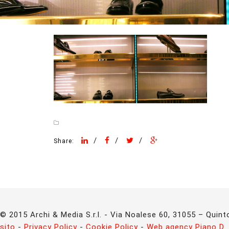
/
/
/
Share:
© 2015 Archi & Media S.r.l. - Via Noalese 60, 31055 – Quinto
sito
-
Privacy Policy
-
Cookie Policy
-
Web agency Piano D